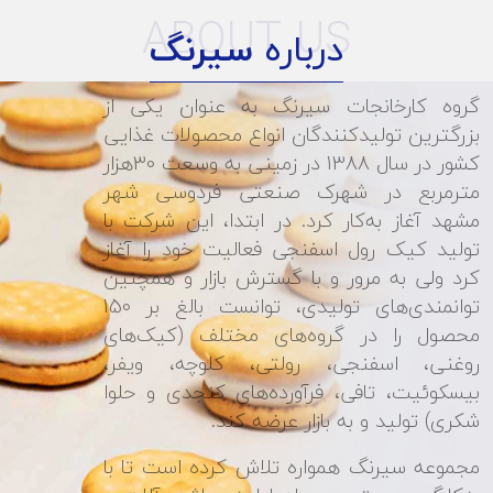
ABOUT US
درباره
سیرنگ
گروه کارخانجات سیرنگ به عنوان یکی از
بزرگترین تولیدکنندگان انواع محصولات غذایی
کشور در سال 1388 در زمینی به وسعت 30هزار
مترمربع در شهرک صنعتی فردوسی شهر
مشهد آغاز به‌کار کرد. در ابتدا، این شرکت با
تولید کیک رول اسفنجی فعالیت خود را آغاز
کرد ولی به مرور و با گسترش بازار و همچنین
توانمندی‌های تولیدی، توانست بالغ بر 150
محصول را در گروه‌های مختلف (کیک‌های
روغنی، اسفنجی، رولتی، کلوچه، ویفر،
بیسکوئیت، تافی، فرآورده‌های کنجدی و حلوا
شکری) تولید و به بازار عرضه کند.
مجموعه سیرنگ همواره تلاش کرده است تا با