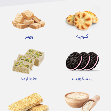
کلوچه
ویفر
بیسکویت
حلوا ارده