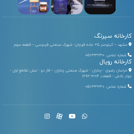
کارخانه سیرنگ
مشهد – کیلومتر ۲۵ جاده قوچان- شهرک صنعتی فردوسی – قطعه سوم
شماره تماس:
33230-051
کارخانه رویال
خراسان رضوی - چناران - شهرک صنعتی چناران – فاز دو - نبش تقاطع اول -
بلوار تلاش - قطعات ۱۲۸۴-۱۲۹۲
شماره تماس:
33230-051