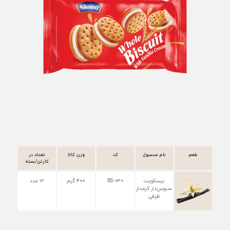
طعم
نام محصول
کد
وزن کالا
تعداد در
کارتن/بسته
بیسکویت
BS-۰۳۰
۴۰۰ گرم
۱۲ عدد
سبوس‌دار کرمدار
ظرفی