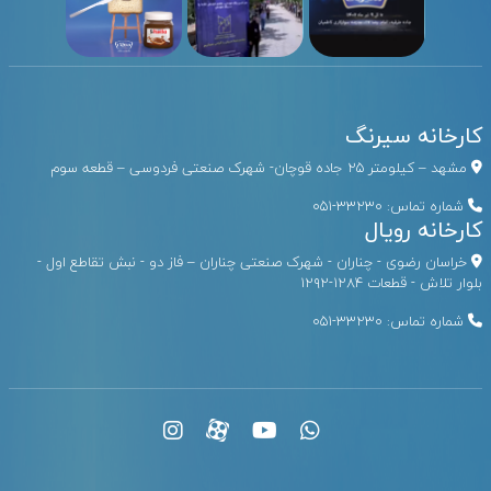
کارخانه سیرنگ
مشهد – کیلومتر ۲۵ جاده قوچان- شهرک صنعتی فردوسی – قطعه سوم
شماره تماس:
33230-051
کارخانه رویال
خراسان رضوی - چناران - شهرک صنعتی چناران – فاز دو - نبش تقاطع اول -
بلوار تلاش - قطعات ۱۲۸۴-۱۲۹۲
شماره تماس:
33230-051