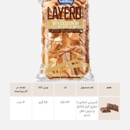
طعم
نام محصول
کد
وزن کالا
تعداد در
کارتن/بسته
شیرینی لایه‌ای با
Lp-۰۰۳
۶۵ گرم
۱۲ عدد
مغزی کرم کاکائو
و تزیین خلال
بادام