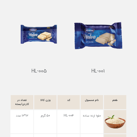
HL-005
HL-001
طعم
نام محصول
کد
وزن کالا
تعداد در
کارتن/بسته
حلوا ارده ساده
HL-۰۰۴
۵۰ گرم
۱۲*۱۲ عدد