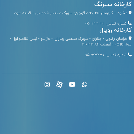
کارخانه سیرنگ
مشهد – کیلومتر ۲۵ جاده قوچان- شهرک صنعتی فردوسی – قطعه سوم
شماره تماس:
33230-051
کارخانه رویال
خراسان رضوی - چناران - شهرک صنعتی چناران – فاز دو - نبش تقاطع اول -
بلوار تلاش - قطعات ۱۲۸۴-۱۲۹۲
شماره تماس:
33230-051