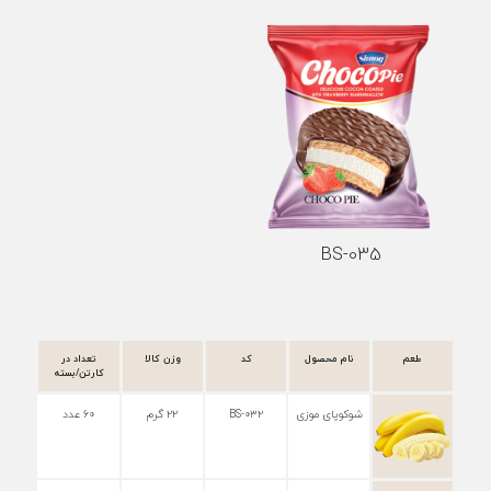
BS-035
طعم
نام محصول
کد
وزن کالا
تعداد در
کارتن/بسته
شوکوپای موزی
BS-۰۳۲
۲۲ گرم
۶۰ عدد