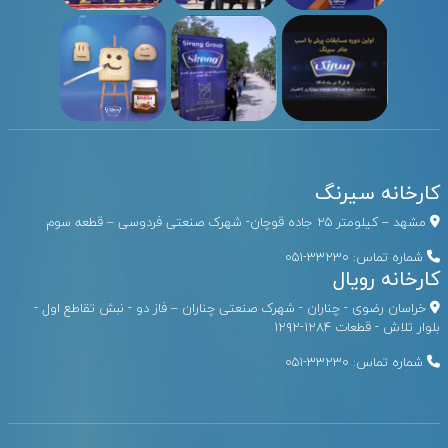
کارخانه سیرنگ
مشهد – کیلومتر ۲۵ جاده قوچان- شهرک صنعتی فردوسی – قطعه سوم
شماره تماس:
33230-051
کارخانه رویال
خراسان رضوی - چناران - شهرک صنعتی چناران – فاز دو - نبش تقاطع اول -
بلوار تلاش - قطعات ۱۲۸۴-۱۲۹۲
شماره تماس:
33230-051