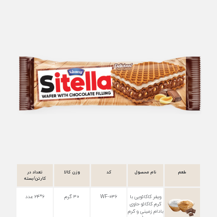
طعم
نام محصول
کد
وزن کالا
تعداد در
کارتن/بسته
ویفر کاکائویی با
WF-۰۳۶
۳۰ گرم
۶*۲۴ عدد
کرم کاکائو حاوی
بادام زمینی و کرم