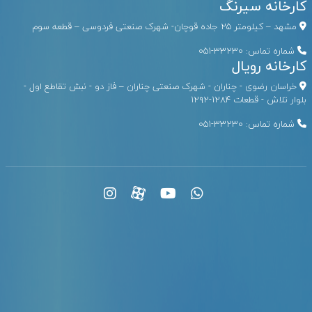
کارخانه سیرنگ
مشهد – کیلومتر ۲۵ جاده قوچان- شهرک صنعتی فردوسی – قطعه سوم
شماره تماس:
33230-051
کارخانه رویال
خراسان رضوی - چناران - شهرک صنعتی چناران – فاز دو - نبش تقاطع اول -
بلوار تلاش - قطعات ۱۲۸۴-۱۲۹۲
شماره تماس:
33230-051