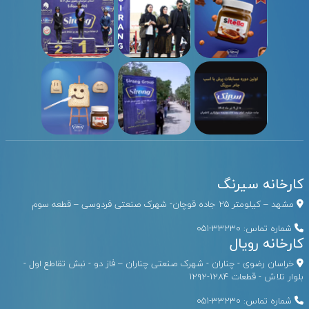
کارخانه سیرنگ
مشهد – کیلومتر ۲۵ جاده قوچان- شهرک صنعتی فردوسی – قطعه سوم
شماره تماس:
33230-051
کارخانه رویال
خراسان رضوی - چناران - شهرک صنعتی چناران – فاز دو - نبش تقاطع اول -
بلوار تلاش - قطعات ۱۲۸۴-۱۲۹۲
شماره تماس:
33230-051