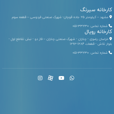
کارخانه سیرنگ
مشهد – کیلومتر ۲۵ جاده قوچان- شهرک صنعتی فردوسی – قطعه سوم
شماره تماس:
33230-051
کارخانه رویال
خراسان رضوی - چناران - شهرک صنعتی چناران – فاز دو - نبش تقاطع اول -
بلوار تلاش - قطعات ۱۲۸۴-۱۲۹۲
شماره تماس:
33230-051