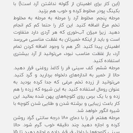
(این کار برای اطمینان از گلوله نداشتن آرد است!) با
بکینگ پودر مخلوط کرده و خوب هم بزنید.
مرحله پنجم: مخلوط آرد را مرحله به مرحله به مخلوط
تخم مرغ اضافه کنید. این کار را حتما کم کم انجام
دهید. زیرا میزان آب‌خوری که هر آردی دارد متفاوت
است و باید از اینکه خمیرتان به غلظت مناسبی می‌رسد
اطمینان پیدا کنید. اگر هم با وجود اضافه کردن تمام
آرد، باز غلظت مناسب نبود، می‌توانید از آرد بیشتری
استفاده کنید.
مرحله ششم: کف سینی فر را کاغذ روغنی قرار دهید.
حالا از خمیر به اندازه‌های دلخواه بردارید و گرد کنید.
می‌توانید از زرده تخم مرغی که جدا کرده بودید به
عنوان رومال استفاده کنید. به این شیوه که زرده را هم
زده و با یک برس روی کلوچه‌های پهن شده بمالید. این
کار باعث زیبایی و برشته شدن و طلایی شدن کلوچه با
شیره انگور خواهد شد.
مرحله هفتم: فر را با دمای 180 درجه سانتی گراد روشن
کرده و اجازه دهید چند دقیقه خوب گرم شود. حالا
سینی کلوچه‌ها را داخل فر قرار داده و اجازه دهید تا 15