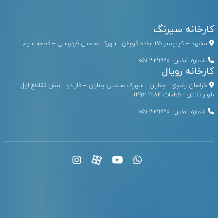
کارخانه سیرنگ
مشهد – کیلومتر ۲۵ جاده قوچان- شهرک صنعتی فردوسی – قطعه سوم
شماره تماس:
33230-051
کارخانه رویال
خراسان رضوی - چناران - شهرک صنعتی چناران – فاز دو - نبش تقاطع اول -
بلوار تلاش - قطعات ۱۲۸۴-۱۲۹۲
شماره تماس:
33230-051