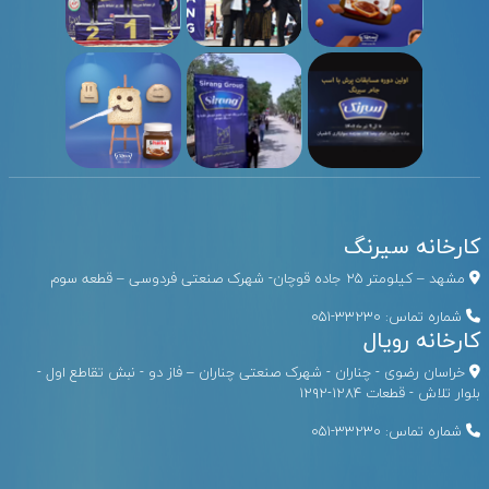
کارخانه سیرنگ
مشهد – کیلومتر ۲۵ جاده قوچان- شهرک صنعتی فردوسی – قطعه سوم
شماره تماس:
33230-051
کارخانه رویال
خراسان رضوی - چناران - شهرک صنعتی چناران – فاز دو - نبش تقاطع اول -
بلوار تلاش - قطعات ۱۲۸۴-۱۲۹۲
شماره تماس:
33230-051