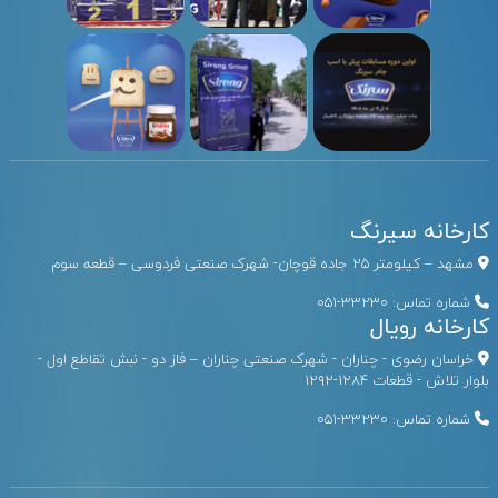
کارخانه سیرنگ
مشهد – کیلومتر ۲۵ جاده قوچان- شهرک صنعتی فردوسی – قطعه سوم
شماره تماس:
33230-051
کارخانه رویال
خراسان رضوی - چناران - شهرک صنعتی چناران – فاز دو - نبش تقاطع اول -
بلوار تلاش - قطعات ۱۲۸۴-۱۲۹۲
شماره تماس:
33230-051